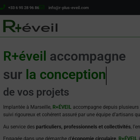
+33 6 95 28 96 86
info@r-plus-eveil.com
R+éveil
accompagne
sur
la conception
de vos projets
Implantée à Marseille,
R+ÉVEIL
accompagne depuis plusieurs a
suivi rigoureux et cohérent assuré par une équipe d’artisans qua
Au service des
particuliers, professionnels et collectivités
, l’
Engagée dans une démarche d’
économie circulaire
,
R+ÉVEIL
i