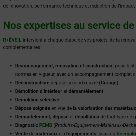
de rénovation, performance technique et réduction de l’impact
Nos expertises au service de
R+ÉVEIL
intervient à chaque étape de vos projets, de la rénov
complémentaires :
Réaménagement, rénovation et construction:
possibilit
normes en vigueur, avec un accompagnement complet c
Déconstruction:
dépose second œuvre
(Curage)
Démolition d’intérieur
et
démantèlement
Démolition sélective
Dépose soignée
en vue de
la valorisation des matériaux
Démantèlement, dépose
et
dépollution
de tout type de 
Diagnostic
PEMD
(
P
roduits-
E
quipement-
M
atériaux-
D
éche
Vente
de
matériaux
et d’
équipements
issus du
Réemplo