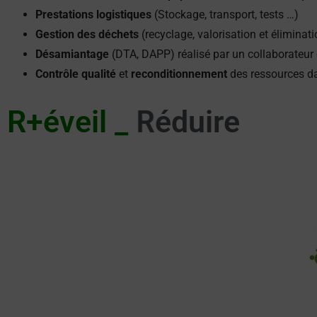
Prestations logistiques
(Stockage, transport, tests …)
Gestion des déchets
(recyclage, valorisation et éliminati
Désamiantage
(DTA, DAPP) réalisé par un collaborateur 
Contrôle qualité
et
reconditionnement
des ressources d
R+éveil _
R
é
d
u
i
r
e
R
R
é
e
u
c
y
t
i