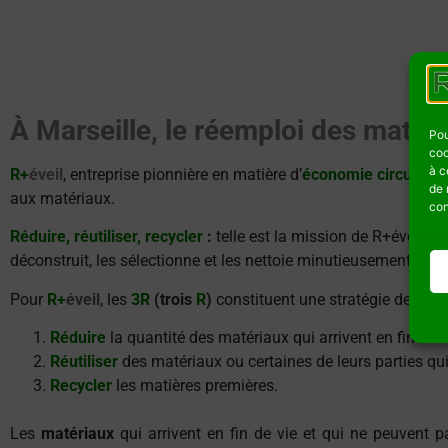
À
Marseille, le réemploi des matéri
Pou
coo
à c
R+
éveil
, entreprise pionnière en matière d’
économie circulaire
de 
aux matériaux.
con
Réduire, réutiliser, recycler
:
telle est la mission de R+éveil. E
déconstruit, les sélectionne et les nettoie minutieusement pour 
Pour
R+
éveil
, les
3R
(trois
R
)
constituent une stratégie de gesti
Réduire
la quantité des matériaux qui arrivent en fin de vi
Réutiliser
des matériaux ou certaines de leurs parties qu
Recycler
les matières premières.
Les
matériaux
qui arrivent en fin de vie et qui ne peuvent 