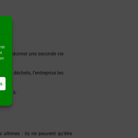
 !
tir
nt
TP
et donner une seconde vie
son
e des déchets, l’entreprise les
es
isant à :
ultimes : ils ne peuvent qu’être