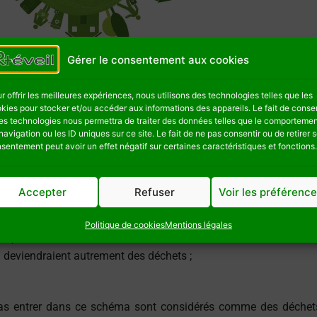
Gérer le consentement aux cookies
aux de construction prend son envol
r offrir les meilleures expériences, nous utilisons des technologies telles que les
kies pour stocker et/ou accéder aux informations des appareils. Le fait de consen
es technologies nous permettra de traiter des données telles que le comporteme
, propose des solutions innovantes pour réduire les déchets du
B
navigation ou les ID uniques sur ce site. Le fait de ne pas consentir ou de retirer 
sentement peut avoir un effet négatif sur certaines caractéristiques et fonctions.
n effet, au lieu de considérer les matériaux de construction comm
leur offrir une nouvelle vie.
Accepter
Refuser
Voir les préférenc
on des matériaux en fin de vie et des déchets qui en découlent, v
Politique de cookies
Mentions légales
e ;
i deviendraient autrement des déchets ;
pas entrer dans ce schéma sont considérés comme des déchets 