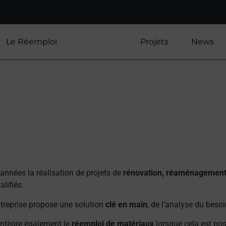
Le Réemploi
Solutions
Projets
News
nnées la réalisation de projets de
rénovation, réaménagement e
lifiés.
entreprise propose une solution
clé en main
, de l’analyse du besoi
ntègre également le
réemploi de matériaux
lorsque cela est pos