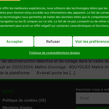
r offrir les meilleures expériences, nous utilisons des technologies telles que les
kies pour stocker et/ou accéder aux informations des appareils. Le fait de consen
es technologies nous permettra de traiter des données telles que le comporteme
navigation ou les ID uniques sur ce site. Le fait de ne pas consentir ou de retirer 
sentement peut avoir un effet négatif sur certaines caractéristiques et fonctions.
Accepter
Refuser
Voir les préférenc
Politique de cookies
Mentions légales
e déconstruction sélective et de curage dans le cadre du
ursuit en 2023/2024. Maître d’ouvrage : BOUYGUES Maître 
en de la plateforme R+éveil porte les […]
Inscrivez-vous à not
RGPD
Politique de cookies (UE)
Mentions légales