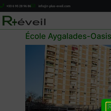
+33 6 95 28 96 86
info@r-plus-eveil.com
École Aygalades-Oas