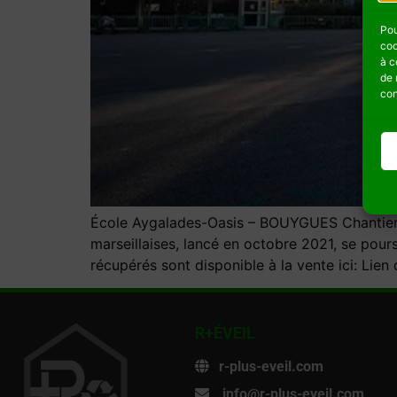
Pou
coo
à c
de 
con
École Aygalades-Oasis – BOUYGUES Chantier d
marseillaises, lancé en octobre 2021, se po
récupérés sont disponible à la vente ici: Li
R+ÉVEIL
r-plus-eveil.com
info@r-plus-eveil.com