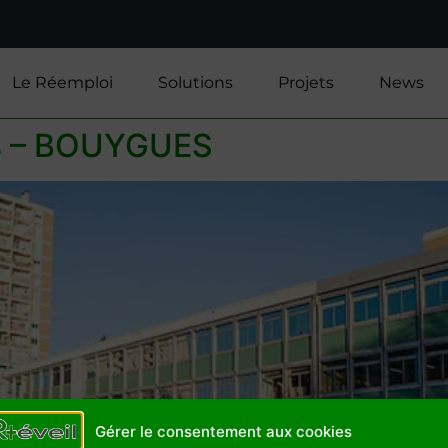
Le Réemploi
Solutions
Projets
News
is – BOUYGUES
Gérer le consentement aux cookies