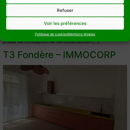
d’optique, situé sur l’avenue de la Corse à Marseille
Refuser
(13007), a débuté par une déconstruction soignée suivie
d’une démolition et d’un curage complet. L’intégralité
Voir les préférences
des travaux a inclus une gestion rigoureuse des déchets
afin de respecter les normes environnementales. La
Politique de cookies
Mentions légales
phase de conception et de construction […]
T3 Fondère – IMMOCORP