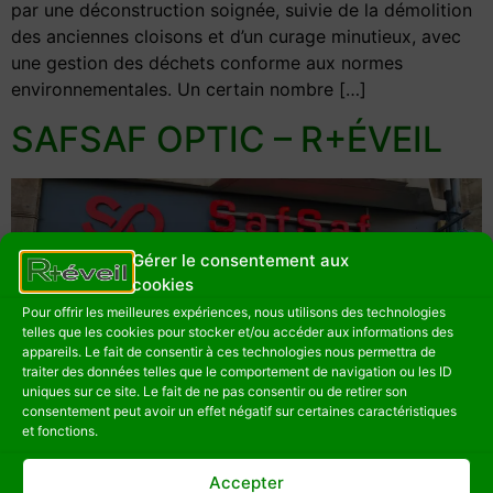
par une déconstruction soignée, suivie de la démolition
des anciennes cloisons et d’un curage minutieux, avec
une gestion des déchets conforme aux normes
environnementales. Un certain nombre […]
SAFSAF OPTIC – R+ÉVEIL
Gérer le consentement aux
cookies
Pour offrir les meilleures expériences, nous utilisons des technologies
telles que les cookies pour stocker et/ou accéder aux informations des
appareils. Le fait de consentir à ces technologies nous permettra de
traiter des données telles que le comportement de navigation ou les ID
uniques sur ce site. Le fait de ne pas consentir ou de retirer son
consentement peut avoir un effet négatif sur certaines caractéristiques
et fonctions.
Accepter
SAFSAF OPTIC – R+ÉVEIL Le chantier de ce magasin