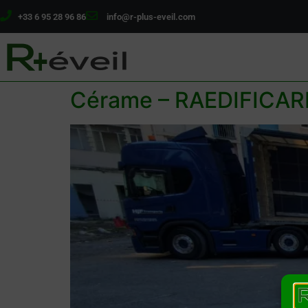
+33 6 95 28 96 86
info@r-plus-eveil.com
Cérame – RAEDIFICAR