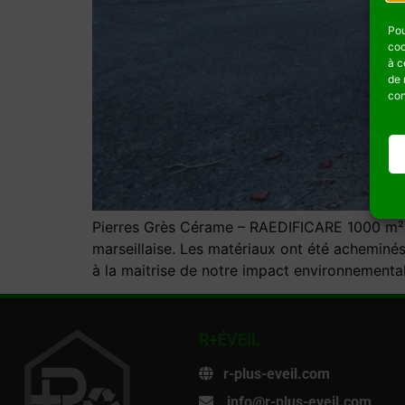
Pou
coo
à c
de 
con
Pierres Grès Cérame – RAEDIFICARE 1000 m² 
marseillaise. Les matériaux ont été acheminé
à la maitrise de notre impact environnemental
R+ÉVEIL
r-plus-eveil.com
info@r-plus-eveil.com