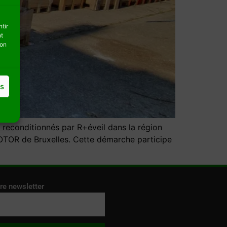
tir
nt
son
es
econditionnés par R+éveil dans la région
ROTOR de Bruxelles. Cette démarche participe
re newsletter