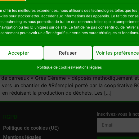
r offrir les meilleures expériences, nous utilisons des technologies telles que les
kies pour stocker et/ou accéder aux informations des appareils. Le fait de consen
es technologies nous permettra de traiter des données telles que le comporteme
navigation ou les ID uniques sur ce site. Le fait de ne pas consentir ou de retirer 
sentement peut avoir un effet négatif sur certaines caractéristiques et fonctions.
Accepter
Refuser
Voir les préférenc
Politique de cookies
Mentions légales
de carreaux « Grès Cérame » déposés méthodiquement et r
s vers un chantier de #Réemploi porté par la coopérative 
 en réduisant la production de déchets. Les […]
Inscrivez-vous à not
RGPD
Politique de cookies (UE)
Mentions légales