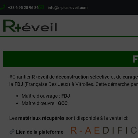
+33 6 95 28 96 86
info@r-plus-eveil.com
F
#Chantier
R+
éveil
de
déconstruction sélective
et de
curag
la
FDJ
(Française Des Jeux) à Vitrolles. Cette démarche par
Maître d’ouvrage
:
FDJ
Maître d’œuvre
:
GCC
Les
matériaux récupérés
sont disponible à la vente ici:
Lien de la plateforme