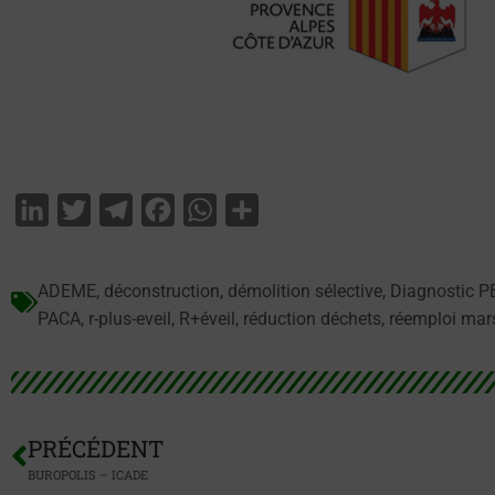
LinkedIn
Twitter
Telegram
Facebook
WhatsApp
Partager
ADEME
,
déconstruction
,
démolition sélective
,
Diagnostic 
PACA
,
r-plus-eveil
,
R+éveil
,
réduction déchets
,
réemploi mars
PRÉCÉDENT
BUROPOLIS – ICADE