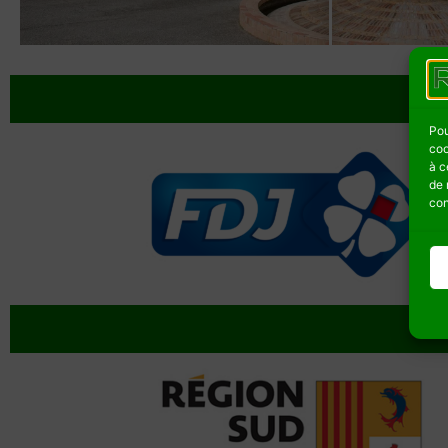
Pou
coo
à c
de 
con