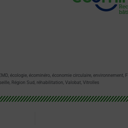
PEMD
,
écologie
,
écominéro
,
économie circulaire
,
environnement
,
F
eille
,
Région Sud
,
réhabilitation
,
Valobat
,
Vitrolles