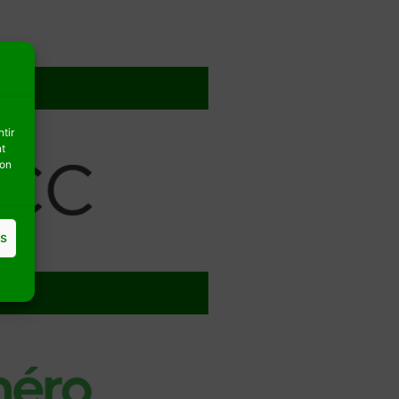
tir
nt
son
es