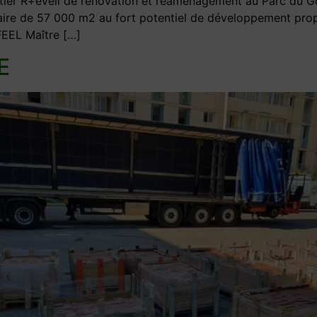
er R+éveil de rénovation et réaménagement au Parc du Go
iaire de 57 000 m2 au fort potentiel de développement pro
EEL Maître […]
E