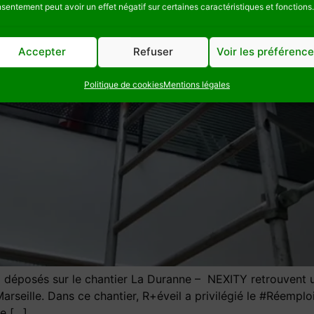
sentement peut avoir un effet négatif sur certaines caractéristiques et fonctions.
Accepter
Refuser
Voir les préférenc
Politique de cookies
Mentions légales
éposés sur le chantier La Duranne – NEXITY retrouvent u
ille. Dans ce chantier, R+éveil a privilégié le #Réemploi 
e […]