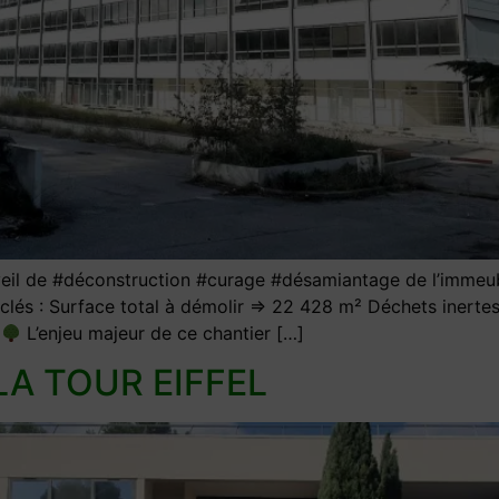
il de #déconstruction #curage #désamiantage de l’immeub
s clés : Surface total à démolir => 22 428 m² Déchets iner
s
L’enjeu majeur de ce chantier […]
 LA TOUR EIFFEL