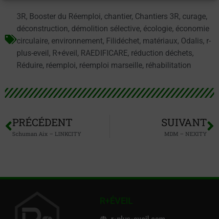
3R
,
Booster du Réemploi
,
chantier
,
Chantiers 3R
,
curage
,
déconstruction
,
démolition sélective
,
écologie
,
économie
circulaire
,
environnement
,
Filidéchet
,
matériaux
,
Odalis
,
r-
plus-eveil
,
R+éveil
,
RAEDIFICARE
,
réduction déchets
,
Réduire
,
réemploi
,
réemploi marseille
,
réhabilitation
PRÉCÉDENT
SUIVANT
Schuman Aix – LINKCITY
MDM – NEXITY
R+ÉVEIL